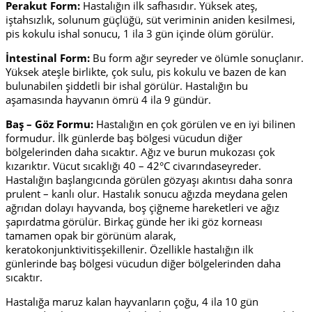
Perakut Form:
Hastalığın ilk safhasıdır. Yüksek ateş,
iştahsızlık, solunum güçlüğü, süt veriminin aniden kesilmesi,
pis kokulu ishal sonucu, 1 ila 3 gün içinde ölüm görülür.
İntestinal Form:
Bu form ağır seyreder ve ölümle sonuçlanır.
Yüksek ateşle birlikte, çok sulu, pis kokulu ve bazen de kan
bulunabilen şiddetli bir ishal görülür. Hastalığın bu
aşamasında hayvanın ömrü 4 ila 9 gündür.
Baş – Göz Formu:
Hastalığın en çok görülen ve en iyi bilinen
formudur. İlk günlerde baş bölgesi vücudun diğer
bölgelerinden daha sıcaktır. Ağız ve burun mukozası çok
kızarıktır. Vücut sıcaklığı 40 – 42°C civarındaseyreder.
Hastalığın başlangıcında görülen gözyaşı akıntısı daha sonra
prulent – kanlı olur. Hastalık sonucu ağızda meydana gelen
ağrıdan dolayı hayvanda, boş çiğneme hareketleri ve ağız
şapırdatma görülür. Birkaç günde her iki göz korneası
tamamen opak bir görünüm alarak,
keratokonjunktivitisşekillenir. Özellikle hastalığın ilk
günlerinde baş bölgesi vücudun diğer bölgelerinden daha
sıcaktır.
Hastalığa maruz kalan hayvanların çoğu, 4 ila 10 gün