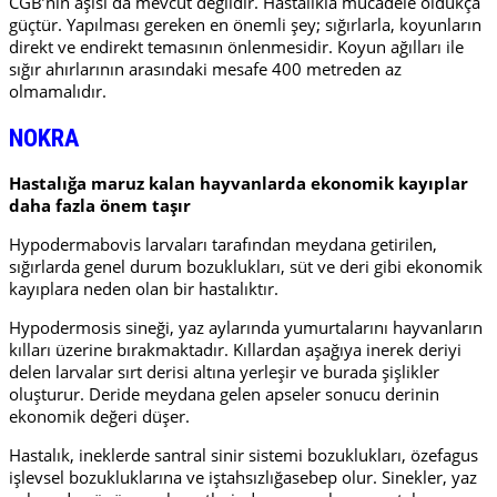
CGB’nin aşısı da mevcut değildir. Hastalıkla mücadele oldukça
güçtür. Yapılması gereken en önemli şey; sığırlarla, koyunların
direkt ve endirekt temasının önlenmesidir. Koyun ağılları ile
sığır ahırlarının arasındaki mesafe 400 metreden az
olmamalıdır.
NOKRA
Hastalığa maruz kalan hayvanlarda ekonomik kayıplar
daha fazla önem taşır
Hypodermabovis larvaları tarafından meydana getirilen,
sığırlarda genel durum bozuklukları, süt ve deri gibi ekonomik
kayıplara neden olan bir hastalıktır.
Hypodermosis sineği, yaz aylarında yumurtalarını hayvanların
kılları üzerine bırakmaktadır. Kıllardan aşağıya inerek deriyi
delen larvalar sırt derisi altına yerleşir ve burada şişlikler
oluşturur. Deride meydana gelen apseler sonucu derinin
ekonomik değeri düşer.
Hastalık, ineklerde santral sinir sistemi bozuklukları, özefagus
işlevsel bozukluklarına ve iştahsızlığasebep olur. Sinekler, yaz