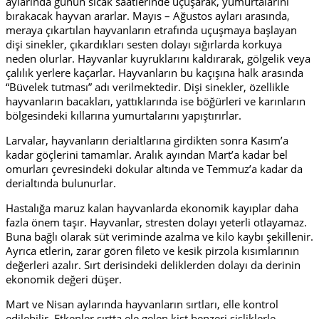
aylarında günün sıcak saatlerinde uçuşarak, yumurtalarını
bırakacak hayvan ararlar. Mayıs – Ağustos ayları arasında,
meraya çıkartılan hayvanların etrafında uçuşmaya başlayan
dişi sinekler, çıkardıkları sesten dolayı sığırlarda korkuya
neden olurlar. Hayvanlar kuyruklarını kaldırarak, gölgelik veya
çalılık yerlere kaçarlar. Hayvanların bu kaçışına halk arasında
“Büvelek tutması” adı verilmektedir. Dişi sinekler, özellikle
hayvanların bacakları, yattıklarında ise böğürleri ve karınların
bölgesindeki kıllarına yumurtalarını yapıştırırlar.
Larvalar, hayvanların derialtlarına girdikten sonra Kasım’a
kadar göçlerini tamamlar. Aralık ayından Mart’a kadar bel
omurları çevresindeki dokular altında ve Temmuz’a kadar da
derialtında bulunurlar.
Hastalığa maruz kalan hayvanlarda ekonomik kayıplar daha
fazla önem taşır. Hayvanlar, stresten dolayı yeterli otlayamaz.
Buna bağlı olarak süt veriminde azalma ve kilo kaybı şekillenir.
Ayrıca etlerin, zarar gören fileto ve kesik pirzola kısımlarının
değerleri azalır. Sırt derisindeki deliklerden dolayı da derinin
ekonomik değeri düşer.
Mart ve Nisan aylarında hayvanların sırtları, elle kontrol
edilebilir. Etkenler sırtta ele gelen kist benzeri şişliklerle