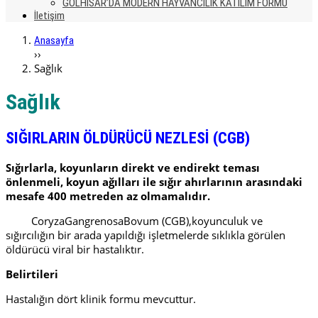
GÖLHİSAR’DA MODERN HAYVANCILIK KATILIM FORMU
İletişim
Anasayfa
››
Sağlık
Sağlık
SIĞIRLARIN ÖLDÜRÜCÜ NEZLESİ (CGB)
Sığırlarla, koyunların direkt ve endirekt teması
önlenmeli, koyun ağılları ile sığır ahırlarının arasındaki
mesafe 400 metreden az olmamalıdır.
CoryzaGangrenosaBovum (CGB),koyunculuk ve
sığırcılığın bir arada yapıldığı işletmelerde sıklıkla görülen
öldürücü viral bir hastalıktır.
Belirtileri
Hastalığın dört klinik formu mevcuttur.