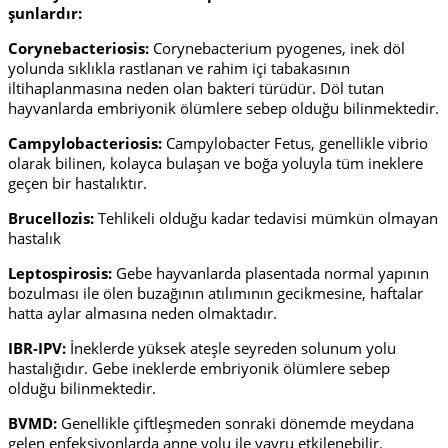
şunlardır:
Corynebacteriosis:
Corynebacterium pyogenes, inek döl
yolunda sıklıkla rastlanan ve rahim içi tabakasının
iltihaplanmasına neden olan bakteri türüdür. Döl tutan
hayvanlarda embriyonik ölümlere sebep olduğu bilinmektedir.
Campylobacteriosis:
Campylobacter Fetus, genellikle vibrio
olarak bilinen, kolayca bulaşan ve boğa yoluyla tüm ineklere
geçen bir hastalıktır.
Brucellozis:
Tehlikeli olduğu kadar tedavisi mümkün olmayan
hastalık
Leptospirosis:
Gebe hayvanlarda plasentada normal yapının
bozulması ile ölen buzağının atılımının gecikmesine, haftalar
hatta aylar almasına neden olmaktadır.
IBR-IPV:
İneklerde
yüksek ateşle seyreden
solunum yolu
hastalığıdır. Gebe ineklerde embriyonik ölümlere sebep
olduğu bilinmektedir.
BVMD:
Genellikle çiftleşmeden sonraki dönemde meydana
gelen enfeksiyonlarda anne yolu ile yavru etkilenebilir.