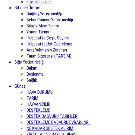
Faydalı Linkler
Bitkisel Üretim
Buğday Yetiştiriciliği
Şeker Pancarı Yetiştiriciliği
Silajlık Mısır Tarımı
Yonca Tarımı
Hububatta Çeşit Seçimi
Hububatta Üst Gübreleme
Anız Yakmanın Zararları
Tarım Sigortası (TARSİM)
Sığır Yetiştiriciliği
Bakım
Beslenme
Sağlık
Güncel
HAVA DURUMU
TARIM
HAYVANCILIK
DESTEKLEME
DESTEK BAŞVURU TARİHLERİ
DESTEKLEME BAŞVURU EVRAKLARI
NE KADAR DESTEK ALIRIM
ZİRAİ İLAÇ VE BAYİLİK SINAVI