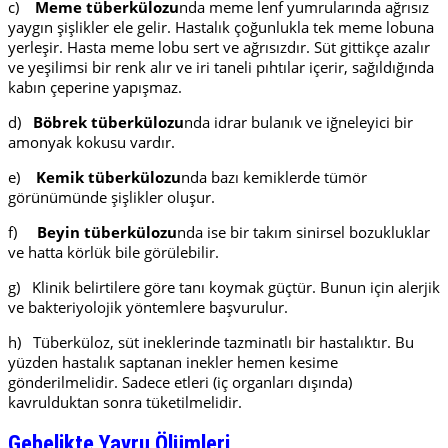
c)
Meme tüberkülozu
nda meme lenf yumrularında ağrısız
yaygın şişlikler ele gelir. Hastalık çoğunlukla tek meme lobuna
yerleşir. Hasta meme lobu sert ve ağrısızdır. Süt gittikçe azalır
ve yeşilimsi bir renk alır ve iri taneli pıhtılar içerir, sağıldığında
kabın çeperine yapışmaz.
d)
Böbrek tüberkülozu
nda idrar bulanık ve iğneleyici bir
amonyak kokusu vardır.
e)
Kemik tüberkülozu
nda bazı kemiklerde tümör
görünümünde şişlikler oluşur.
f)
Beyin tüberkülozu
nda ise bir takım sinirsel bozukluklar
ve hatta körlük bile görülebilir.
g) Klinik belirtilere göre tanı koymak güçtür. Bunun için alerjik
ve bakteriyolojik yöntemlere başvurulur.
h) Tüberküloz, süt ineklerinde tazminatlı bir hastalıktır. Bu
yüzden hastalık saptanan inekler hemen kesime
gönderilmelidir. Sadece etleri (iç organları dışında)
kavrulduktan sonra tüketilmelidir.
Gebelikte Yavru Ölümleri