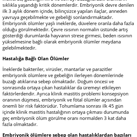
sıklıkla yaşandığı kritik dönemlerdir. Embriyonik devre denilen
ilk 3 aylık dönem içinde, bilinçsizce yapılan ilaçlar, anneden
yavruya geçebilmekte ve gebeliği sonlandırmaktadır.
Embriyonik ölümler yaşlı ineklerde, düvelere oranla daha fazla
olduğu görülmektedir. Çevre ısısının normalin üstünde artış
gösterdiği durumlarda hayvanın strese girmesi, beden ısısının
yükselmesine bağlı olarak embriyonik ölümler meydana
gelebilmektedir.
Hastalığa Bağlı Olan Ölümler
İneklerde
bakteriler, virüsler, mantarlar ve parazitler
embriyonik ölümlere ve gebeliğin ilerleyen dönemlerinde
buzağı atıklarına sebep olmaktadır. Doğum öncesi ve
sonrasında ortaya çıkan hastalıklar da üremeyi etkileyen
faktörlerdendir. Ayrıca klinik mastitis problemi konsepsiyon
oranının düşmesi, embriyonik ve fötal ölümler açısından
önemli bir risk faktörüdür. Tohumlama sonrası ilk 45 gün
içinde klinik mastitis hastalığının ortaya çıkması durumunda
geç embriyonik ölüm görülme oranı normalden 3 kat daha
fazla olmaktadır.
Embriyonik ölümlere sebep olan hastalıklardan bazıları