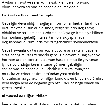
A vitamini, iyot ve selenyum eksiklikleri de embriyonun
ölümüne veya atılmasına neden olabilmektedir.
Fiziksel ve Hormonal Sebepler
:
Gebeliğin devamlılığını sağlayan hormonlar inekler tarafından
üretilmektedir. Bunların dışında, yetiştiricilerin uygulamış
oldukları ve halk arsında kızdırma, boğaya getirme diye bilinen
hormonların; gebeliğin tanısı tam olarak yapılmadan
uygulanması durumunda mevcut gebelikler sonlanmaktadır.
Gebe hayvanlarda tanı amacıyla uygulanan rektal muayene
sırasında yumurta üzerindeki gebeliğin devamını sağlayan ve
hormon üreten corpus luteumun harap olması ile yavrunun
içinde bulunduğu kesenin zarar görmesi gebeliğin
sonlanmasına neden olur. Gebelik için rektal muayene
mutlaka veteriner hekim tarafından yapılmalıdır.
Unutulmaması gereken bir diğer konu da, embriyonik ölümler,
hem ineğin hem de boğanın gen özelliklerine bağlı olarak da
gerçekleşebilir.
Kimyasal ve Diğer Etkiler:
İneklerde, gebeliğin ilk 3 ile son ayı buzağılardaki ölümlerin