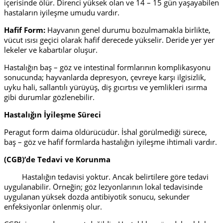
içerisinde ölür. Direnci yüksek olan ve 14 – 15 gün yaşayabilen
hastaların iyileşme umudu vardır.
Hafif Form:
Hayvanın genel durumu bozulmamakla birlikte,
vücut ısısı geçici olarak hafif derecede yükselir. Deride yer yer
lekeler ve kabartılar oluşur.
Hastalığın baş – göz ve intestinal formlarının komplikasyonu
sonucunda; hayvanlarda depresyon, çevreye karşı ilgisizlik,
uyku hali, sallantılı yürüyüş, diş gıcırtısı ve yemlikleri ısırma
gibi durumlar gözlenebilir.
Hastalığın İyileşme Süreci
Peragut form daima öldürücüdür. İshal görülmediği sürece,
baş – göz ve hafif formlarda hastalığın iyileşme ihtimali vardır.
(CGB)’de Tedavi ve Korunma
Hastalığın tedavisi yoktur. Ancak belirtilere göre tedavi
uygulanabilir. Örneğin; göz lezyonlarının lokal tedavisinde
uygulanan yüksek dozda antibiyotik sonucu, sekunder
enfeksiyonlar önlenmiş olur.