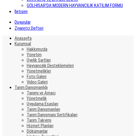
GÖLHİSAR’DA MODERN HAYVANCILIK KATILIM FORMU
İletişim
Duyurular
Ziyaretçi Defteri
Anasayfa
Kurumsal
Hakkımızda
Yönetim
Üyelik Şartları
Hayvancılık Desteklemeleri
Yönetmelikler
Foto Galeri
Video Galeri
Tarım Danışmanlığı
Tanımı ve Amacı
Yönetmelik
Uygulama Esasları
Tarım Danışmanları
Tarım Danışmanı Sertifikaları
Tarım Takvimi
Hizmet Planları
Dökümanlar