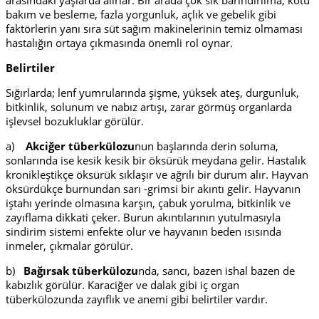
bakım ve besleme, fazla yorgunluk, açlık ve gebelik gibi
faktörlerin yanı sıra süt sağım makinelerinin temiz olmaması
hastalığın ortaya çıkmasında önemli rol oynar.
Belirtiler
Sığırlarda; lenf yumrularında şişme, yüksek ateş, durgunluk,
bitkinlik, solunum ve nabız artışı, zarar görmüş organlarda
işlevsel bozukluklar görülür.
a)
Akciğer tüberkülozu
nun başlarında derin soluma,
sonlarında ise kesik kesik bir öksürük meydana gelir. Hastalık
kronikleştikçe öksürük sıklaşır ve ağrılı bir durum alır. Hayvan
öksürdükçe burnundan sarı -grimsi bir akıntı gelir. Hayvanın
iştahı yerinde olmasına karşın, çabuk yorulma, bitkinlik ve
zayıflama dikkati çeker. Burun akıntılarının yutulmasıyla
sindirim sistemi enfekte olur ve hayvanın beden ısısında
inmeler, çıkmalar görülür.
b)
Bağırsak tüberkülozu
nda, sancı, bazen ishal bazen de
kabızlık görülür. Karaciğer ve dalak gibi iç organ
tüberkülozunda zayıflık ve anemi gibi belirtiler vardır.