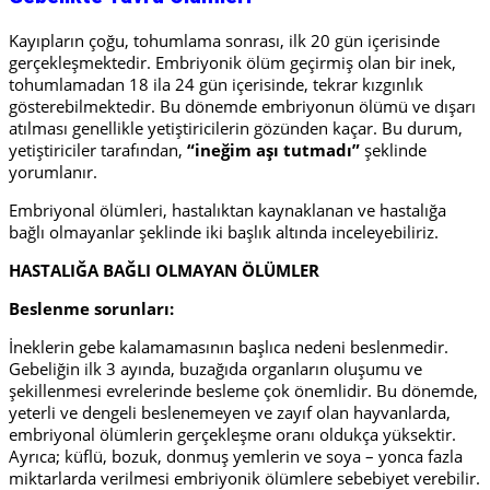
Kayıpların çoğu, tohumlama sonrası, ilk 20 gün içerisinde
gerçekleşmektedir. Embriyonik ölüm geçirmiş olan bir inek,
tohumlamadan 18 ila 24 gün içerisinde, tekrar kızgınlık
gösterebilmektedir. Bu dönemde embriyonun ölümü ve dışarı
atılması genellikle yetiştiricilerin gözünden kaçar. Bu durum,
yetiştiriciler tarafından,
“ineğim aşı tutmadı”
şeklinde
yorumlanır.
Embriyonal ölümleri, hastalıktan kaynaklanan ve hastalığa
bağlı olmayanlar şeklinde iki başlık altında inceleyebiliriz.
HASTALIĞA BAĞLI OLMAYAN ÖLÜMLER
Beslenme sorunları:
İneklerin gebe
kalamamasının başlıca nedeni beslenmedir.
Gebeliğin ilk 3 ayında, buzağıda organların oluşumu ve
şekillenmesi evrelerinde besleme çok önemlidir. Bu dönemde,
yeterli ve dengeli beslenemeyen ve zayıf olan hayvanlarda,
embriyonal ölümlerin gerçekleşme oranı oldukça yüksektir.
Ayrıca; küflü, bozuk, donmuş yemlerin ve soya – yonca fazla
miktarlarda verilmesi embriyonik ölümlere sebebiyet verebilir.