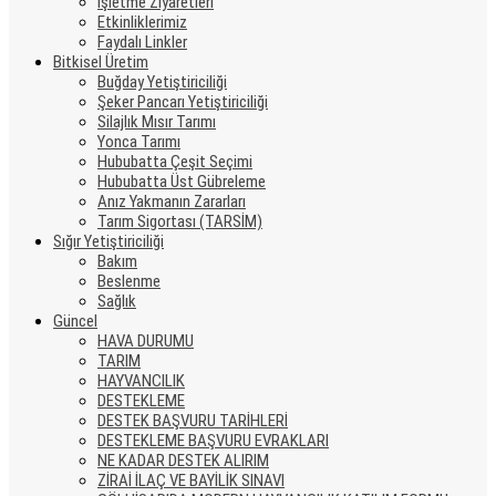
İşletme Ziyaretleri
Etkinliklerimiz
Faydalı Linkler
Bitkisel Üretim
Buğday Yetiştiriciliği
Şeker Pancarı Yetiştiriciliği
Silajlık Mısır Tarımı
Yonca Tarımı
Hububatta Çeşit Seçimi
Hububatta Üst Gübreleme
Anız Yakmanın Zararları
Tarım Sigortası (TARSİM)
Sığır Yetiştiriciliği
Bakım
Beslenme
Sağlık
Güncel
HAVA DURUMU
TARIM
HAYVANCILIK
DESTEKLEME
DESTEK BAŞVURU TARİHLERİ
DESTEKLEME BAŞVURU EVRAKLARI
NE KADAR DESTEK ALIRIM
ZİRAİ İLAÇ VE BAYİLİK SINAVI