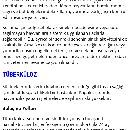
kendini belli eder. Meradan dönen hayvanların bacak, meme,
sağrı ve but bölgelerindeki kılların, yumurta varlığı için kontrol
edilmesinde yarar vardır.
Koruma için bölgesel olarak sinek mücadelesine veya sütü
sağılmayan hayvanlara sistemik uygulanan ilaçlarla
sağlanabilir. Bu, ayrıca bir sonraki senenin sinek aktivitesini de
azaltabilir. Ama Nokra kontrolünde esas sineğin varlığını veya
yumurtlamasını engellemekten çok, yemek borusuna veya
omuriliğe göç etmelerinden önce larvaları öldürmektir. Tedavi
için veteriner hekime başvurulmalıdır.
TÜBERKÜLOZ
Süt ineklerinde verim kaybına neden olduğu gibi insan sağlığı
için de oldukça tehlikeli bir hastalıktır. Kapalı sistemde
hayvancılık yapan işletmelerde yayılma riski yüksektir.
Bulaşma Yolları
Tüberküloz, solunum ve sindirim yoluyla bulaşan bir
hastalıktır. Sığırlar, enfeksiyonu çoğunlukla 6 ila 24 ay
arasındaki yaşlarda alırlar. Bir arada çok sık barındırılma, kötü