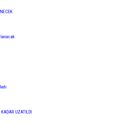
ENECEK.
şlanacak
ladı.
 KADAR UZATILDI