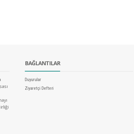
BAĞLANTILAR
a
Duyurular
sası
Ziyaretçi Defteri
nayı
rliği