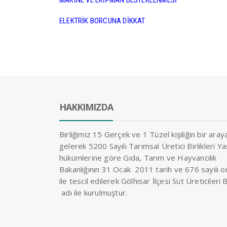
MAKİNE VE EKİPMAN DESTEKLENMESİ
ELEKTRİK BORCUNA DİKKAT
HAKKIMIZDA
Birliğimiz 15 Gerçek ve 1 Tüzel kişiliğin bir aray
gelerek 5200 Sayılı Tarımsal Üretici Birlikleri Ya
hükümlerine göre Gıda, Tarım ve Hayvancılık
Bakanlığının 31 Ocak 2011 tarih ve 676 sayılı o
ile tescil edilerek Gölhisar İlçesi Süt Üreticileri Bi
adı ile kurulmuştur.