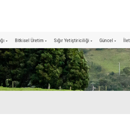
ığı
Bitkisel Üretim
Sığır Yetiştiriciliği
Güncel
İle