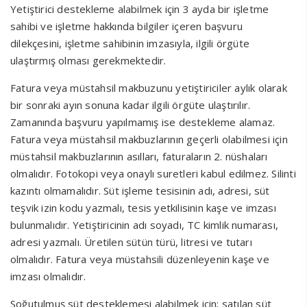
Yetiştirici destekleme alabilmek için 3 ayda bir işletme
sahibi ve işletme hakkında bilgiler içeren başvuru
dilekçesini, işletme sahibinin imzasıyla, ilgili örgüte
ulaştırmış olması gerekmektedir.
Fatura veya müstahsil makbuzunu yetiştiriciler aylık olarak
bir sonraki ayın sonuna kadar ilgili örgüte ulaştırılır.
Zamanında başvuru yapılmamış ise destekleme alamaz.
Fatura veya müstahsil makbuzlarının geçerli olabilmesi için
müstahsil makbuzlarının asılları, faturaların 2. nüshaları
olmalıdır. Fotokopi veya onaylı suretleri kabul edilmez. Silinti
kazıntı olmamalıdır. Süt işleme tesisinin adı, adresi, süt
teşvik izin kodu yazmalı, tesis yetkilisinin kaşe ve imzası
bulunmalıdır. Yetiştiricinin adı soyadı, TC kimlik numarası,
adresi yazmalı. Üretilen sütün türü, litresi ve tutarı
olmalıdır. Fatura veya müstahsili düzenleyenin kaşe ve
imzası olmalıdır.
Soğutulmuş süt desteklemesi alabilmek için; satılan süt