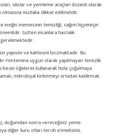
ları, silolar ve yemleme araçları düzenli olarak
 olmasına mutlaka dikkat edilmelidir.
ece ineğin memesinin temizliği, sağım hijyeniiçin
a önemlidir. Sütten insanlara hastalık
sı gerekmektedir.
ütün yapısını ve kalitesini bozmaktadır. Bu
adır.Yöntemine uygun olarak yapılmayan temizlik
 besin öğelerini kullanarak hızla çoğalmaya
mamalı, mikrobiyal kirlenmeyi ortadan kaldırmak
eği, doğumdan sonra vereceğiniz yeme
eya diğer kuru otları tercih etmelisiniz.