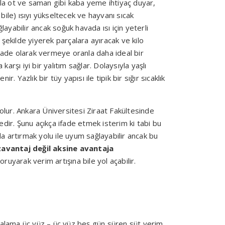
azla ot ve saman gibi kaba yeme ihtiyaç duyar,
ile) ısıyı yükseltecek ve hayvanı sıcak
ayabilir ancak soğuk havada ısı için yeterli
şekilde yiyerek parçalara ayıracak ve kilo
ade olarak vermeye oranla daha ideal bir
rşı iyi bir yalıtım sağlar. Dolaysıyla yaşlı
Yazlık bir tüy yapısı ile tipik bir sığır sıcaklık
lur. Ankara Üniversitesi Ziraat Fakültesinde
ir. Şunu açıkça ifade etmek isterim ki tabi bu
da artırmak yolu ile uyum sağlayabilir ancak bu
ezavantaj değil aksine avantaja
ruyarak verim artışına bile yol açabilir.
talama üç yüz – üç yüz beş gün süren süt verim