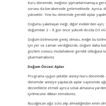
Kuru dönemde, ineğinizi şişmanlatmamaya gerek
sorunu da beraberinde getirmektedir. Ayrıca; do
yüksektir. Yine bu dönemde gerekli aşılar yapılm
Doğumu yakınlaşan ineği, diğer ineklerden ayrı, t
doğumdan 2 – 8 gün önce yüksek dozda D3 vitamin
Doğum bölmesinin geniş olması, ineğin bu bölmed
için yer ve zaman verdiğinizde, doğum daha kol
gözlem sonucu müdahalenin gerekli olduğuna kar
çıkarmamalısınız.
Doğum Öncesi Aşılar
Programa uygun şekilde anneyi kuru dönemde aş
dönemde anneye yapılacak aşılar sayesinde ağı
dezenfekte etmeli ayrıca soluk almasına yardım
içirilmesine dikkat etmelisiniz.
Buzağınızın ağız sütü alıp almadığından emin olma