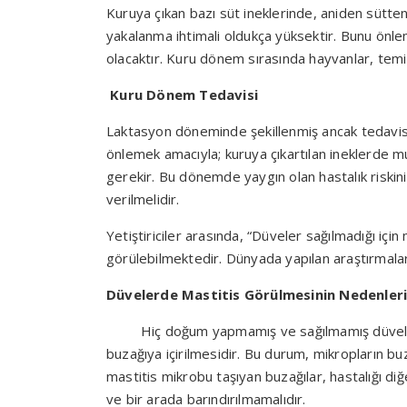
Kuruya çıkan bazı süt ineklerinde, aniden sütte
yakalanma ihtimali oldukça yüksektir. Bunu önlem
olacaktır. Kuru dönem sırasında hayvanlar, temiz
Kuru Dönem Tedavisi
Laktasyon döneminde şekillenmiş ancak tedavis
önlemek amacıyla; kuruya çıkartılan ineklerde m
gerekir. Bu dönemde yaygın olan hastalık riskin
verilmelidir.
Yetiştiriciler arasında, “Düveler sağılmadığı içi
görülebilmektedir. Dünyada yapılan araştırmala
Düvelerde Mastitis Görülmesinin Nedenler
Hiç doğum yapmamış ve sağılmamış düveler
buzağıya içirilmesidir. Bu durum, mikropların buz
mastitis mikrobu taşıyan buzağılar, hastalığı d
ve bir arada barındırılmamalıdır.