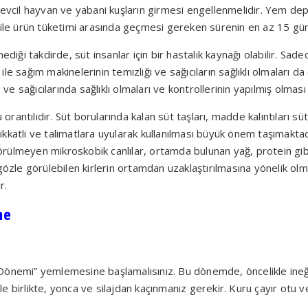
evcil hayvan ve yabani kuşların girmesi engellenmelidir. Yem depo
 ile ürün tüketimi arasında geçmesi gereken sürenin en az 15 gün
diği takdirde, süt insanlar için bir hastalık kaynağı olabilir. Sad
 ile sağım makinelerinin temizliği ve sağıcıların sağlıklı olmaları d
n ve sağıcılarında sağlıklı olmaları ve kontrollerinin yapılmış olma
 orantılıdır. Süt borularında kalan süt taşları, madde kalıntıları s
kkatli ve talimatlara uyularak kullanılması büyük önem taşımakt
ülmeyen mikroskobik canlılar, ortamda bulunan yağ, protein gibi
gözle görülebilen kirlerin ortamdan uzaklaştırılmasına yönelik ol
r.
me
 Dönemi” yemlemesine başlamalısınız. Bu dönemde, öncelikle in
kle birlikte, yonca ve silajdan kaçınmanız gerekir. Kuru çayır otu v