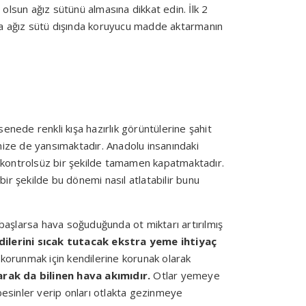
 olsun ağız sütünü almasına dikkat edin. İlk 2
ğıya ağız sütü dışında koruyucu madde aktarmanın
ede renkli kışa hazırlık görüntülerine şahit
mize de yansımaktadır. Anadolu insanındaki
 kontrolsüz bir şekilde tamamen kapatmaktadır.
ir şekilde bu dönemi nasıl atlatabilir bunu
 başlarsa hava soğuduğunda ot miktarı artırılmış
ndilerini sıcak tutacak ekstra yeme ihtiyaç
korunmak için kendilerine korunak olarak
rak da bilinen hava akımıdır.
Otlar yemeye
 besinler verip onları otlakta gezinmeye