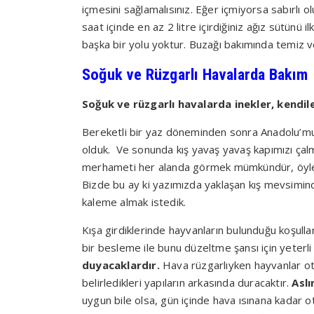
içmesini sağlamalısınız. Eğer içmiyorsa sabırlı o
saat içinde en az 2 litre içirdiğiniz ağız sütün
başka bir yolu yoktur. Buzağı bakımında temiz 
Soğuk ve Rüzgarlı Havalarda Bakım
Soğuk ve rüzgarlı havalarda inekler, kendil
Bereketli bir yaz döneminden sonra Anadolu’muz
olduk. Ve sonunda kış yavaş yavaş kapımızı çalm
merhameti her alanda görmek mümkündür, öyle ki
Bizde bu ay ki yazımızda yaklaşan kış mevsimind
kaleme almak istedik.
Kışa girdiklerinde hayvanların bulunduğu koşulla
bir besleme ile bunu düzeltme şansı için yeterl
duyacaklardır.
Hava rüzgarlıyken hayvanlar ot
belirledikleri yapıların arkasında duracaktır.
Aslı
uygun bile olsa, gün içinde hava ısınana kadar o