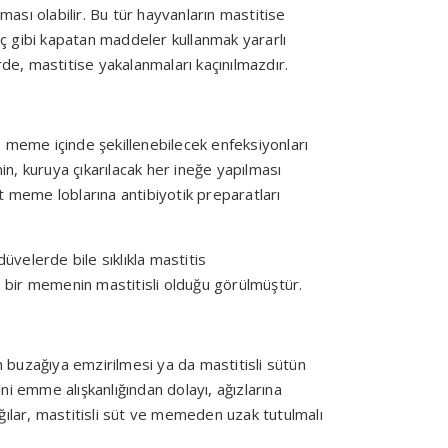
ası olabilir. Bu tür hayvanların mastitise
aç gibi kapatan maddeler kullanmak yararlı
rde, mastitise yakalanmaları kaçınılmazdır.
meme içinde şekillenebilecek enfeksiyonları
n, kuruya çıkarılacak her ineğe yapılması
t meme loblarına antibiyotik preparatları
üvelerde bile sıklıkla mastitis
 bir memenin mastitisli olduğu görülmüştür.
buzağıya emzirilmesi ya da mastitisli sütün
ini emme alışkanlığından dolayı, ağızlarına
ğılar, mastitisli süt ve memeden uzak tutulmalı