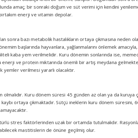
Bunda amaç; bir sonraki doğum ve süt verimi için kendini yenile
irtakım enerji ve vitamin depolar.
sonra bazı metabolik hastalıkların ortaya çıkmasına neden olaca
önemim başlarında hayvanlara, yağlanmalarını önlemek amacıyla,
kaliteli kaba yem verilmelidir. Kuru dönemin sonlarında ise, meme
uğu enerji ve protein miktarında önemli bir artış meydana gelmekt
ak yemler verilmesi yararlı olacaktır.
ün olmalıdır. Kuru dönem süresi 45 günden az olan ya da kuruya
kaybı ortaya çıkmaktadır. Sütçü ineklerin kuru dönem süresini, 
lamayacaktır.
 türlü stres faktörlerinden uzak bir ortamda tutulmalıdır. Rasyon
bilecek mastitislerin de önüne geçilmiş olur.