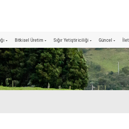
ığı
Bitkisel Üretim
Sığır Yetiştiriciliği
Güncel
İle