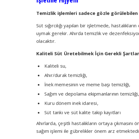
İşletme Hijyeni
Temizlik işlemleri sadece gözle görülebilen
Süt sığırcılığı yapılan bir işletmede, hastalıkla
uymak gerekir. Ahırda temizlik ve dezenfeksiyon 
olacaktır.
Kaliteli Süt Üretebilmek İçin Gerekli Şartlar
Kaliteli su,
Ahır/durak temizliği,
İnek memesinin ve meme başı temizliği,
Sağım ve depolama ekipmanlarının temizliği
Kuru dönem inek idaresi,
Süt tankı ve süt kalite takip kayıtları
Ahırlarda, çeşitli hastalıkların ortaya çıkmasını 
sağım işlemi ile gübrelikler önem arz etmektedi