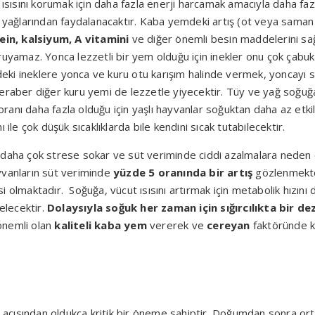
a ısısını korumak için daha fazla enerji harcamak amacıyla daha f
t yağlarından faydalanacaktır. Kaba yemdeki artış (ot veya saman b
ein, kalsiyum, A vitamini
ve diğer önemli besin maddelerini sağl
uyamaz. Yonca lezzetli bir yem olduğu için inekler onu çok çabuk 
ki ineklere yonca ve kuru otu karışım halinde vermek, yoncayı s
aber diğer kuru yemi de lezzetle yiyecektir. Tüy ve yağ soğuğa ka
 daha fazla olduğu için yaşlı hayvanlar soğuktan daha az etkilenir. 
nı ile çok düşük sıcaklıklarda bile kendini sıcak tutabilecektir.
 daha çok strese sokar ve süt veriminde ciddi azalmalara neden o
yvanların süt veriminde
yüzde 5 oranında bir artış
gözlenmekted
olmaktadır. Soğuğa, vücut ısısını artırmak için metabolik hızını 
elecektir.
Dolaysıyla soğuk her zaman için sığırcılıkta bir d
önemli olan
kaliteli kaba yem
vererek ve
cereyan
faktöründe ko
 açısından oldukça kritik bir öneme sahiptir. Doğumdan sonra or