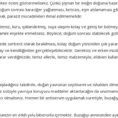
en özeni göstermelisiniz. Çünkü şişman bir ineğin doğuma hazı
ğum sonrası karaciğer yağlanması, ketozis, eşin atılamaması gibi 
alı, parazit mücadeleleri ihmal edilmemelidir.
emiz, kuru, ışıklandırılmış, suya ulaşımı kolay ve geniş bir bölme
i enjekte etmelisiniz. Böylece; doğum sonrası olabilecek gizli v
e serbest olarak bırakılması, kolay doğum yönünden çok yararlı o
ay ve kendiliğinden gerçekleşebilecektir. Gereksiz ve erken müd
ar verdiğinizde; temiz ellerle, temiz malzemeyle, eldiven kulla
ıladığınız takdirde, doğan yavrunun septisemi ve ishalden ölmem
z sütüyle yavruya koruyucu maddeler aktarılacağını da unutmam
cı olmalısınız. Hemen bir antiserum uygulamak suretiyle, buzağı
nızın en etkili yolu biberonla içirmektir. Buzağıyı annesinden ayı