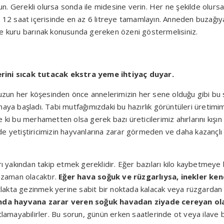
lun. Gerekli olursa sonda ile midesine verin. Her ne şekilde olursa
ü ilk 12 saat içerisinde en az 6 litreye tamamlayın. Anneden buza
ve kuru barınak konusunda gereken özeni göstermelisiniz.
erini sıcak tutacak ekstra yeme ihtiyaç duyar.
un her köşesinden önce annelerimizin her sene olduğu gibi bu sen
aya başladı. Tabi mutfağımızdaki bu hazırlık görüntüleri üretimi
 bu merhametten olsa gerek bazı üreticilerimiz ahırlarını kışın
e yetiştiricimizin hayvanlarına zarar görmeden ve daha kazançlı b
rı yakından takip etmek gereklidir. Eğer bazıları kilo kaybetmeye
i zaman olacaktır.
Eğer hava soğuk ve rüzgarlıysa, inekler ke
lakta gezinmek yerine sabit bir noktada kalacak veya rüzgardan 
nda hayvana zarar veren soğuk havadan ziyade cereyan ola
tlamayabilirler. Bu sorun, günün erken saatlerinde ot veya ilave