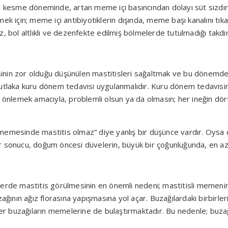
n kesme döneminde, artan meme içi basıncından dolayı süt sızdırm
ek için; meme içi antibiyotiklerin dışında, meme başı kanalını tık
, bol altlıklı ve dezenfekte edilmiş bölmelerde tutulmadığı takdi
inin zor olduğu düşünülen mastitisleri sağaltmak ve bu dönemde 
utlaka kuru dönem tedavisi uygulanmalıdır. Kuru dönem tedavisini
i önlemek amacıyla, problemli olsun ya da olmasın; her ineğin dör
n memesinde mastitis olmaz” diye yanlış bir düşünce vardır. Oysa d
r sonucu, doğum öncesi düvelerin, büyük bir çoğunluğunda, en az
i
de mastitis görülmesinin en önemli nedeni; mastitisli memenin 
ağının ağız florasına yapışmasına yol açar. Buzağılardaki birbirler
iğer buzağıların memelerine de bulaştırmaktadır. Bu nedenle; buza