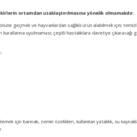
 kirlerin ortamdan uzaklaştırılmasına yönelik olmamalıdır.
rın önüne geçmek ve hayvanlardan sağlıklı ürün alabilmek için; temi
kurallarına uyulmaması; çeşitli hastalıklara davetiye çıkaracağı 
:
,
önlemek için barınak, zemin özelikleri, kullanılan yataklık, su kayn
r.