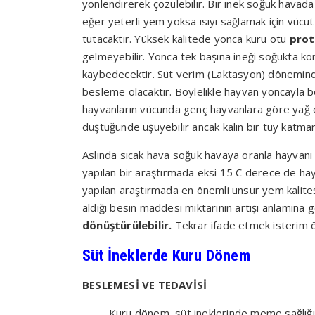
yönlendirerek çözülebilir. Bir inek soğuk havad
eğer yeterli yem yoksa ısıyı sağlamak için vücu
tutacaktır. Yüksek kalitede yonca kuru otu
prot
gelmeyebilir. Yonca tek başına ineği soğukta kor
kaybedecektir. Süt verim (Laktasyon) döneminde
besleme olacaktır. Böylelikle hayvan yoncayla ber
hayvanların vücunda genç hayvanlara göre yağ oranı
düştüğünde üşüyebilir ancak kalın bir tüy katma
Aslında sıcak hava soğuk havaya oranla hayvanı
yapılan bir araştırmada eksi 15 C derece de ha
yapılan araştırmada en önemli unsur yem kalitesi 
aldığı besin maddesi miktarının artışı anlamına g
dönüştürülebilir.
Tekrar ifade etmek isterim 
Süt İneklerde Kuru Dönem
BESLEMESİ VE TEDAVİSİ
Kuru dönem, süt ineklerinde meme sağlığı