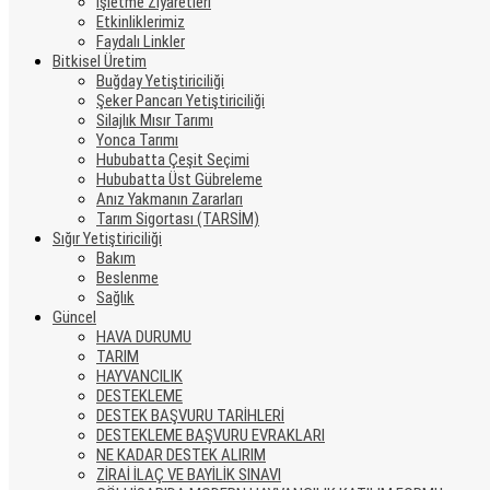
İşletme Ziyaretleri
Etkinliklerimiz
Faydalı Linkler
Bitkisel Üretim
Buğday Yetiştiriciliği
Şeker Pancarı Yetiştiriciliği
Silajlık Mısır Tarımı
Yonca Tarımı
Hububatta Çeşit Seçimi
Hububatta Üst Gübreleme
Anız Yakmanın Zararları
Tarım Sigortası (TARSİM)
Sığır Yetiştiriciliği
Bakım
Beslenme
Sağlık
Güncel
HAVA DURUMU
TARIM
HAYVANCILIK
DESTEKLEME
DESTEK BAŞVURU TARİHLERİ
DESTEKLEME BAŞVURU EVRAKLARI
NE KADAR DESTEK ALIRIM
ZİRAİ İLAÇ VE BAYİLİK SINAVI