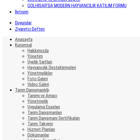
GÖLHİSAR’DA MODERN HAYVANCILIK KATILIM FORMU
İletişim
Duyurular
Ziyaretçi Defteri
Anasayfa
Kurumsal
Hakkımızda
Yönetim
Üyelik Şartları
Hayvancılık Desteklemeleri
Yönetmelikler
Foto Galeri
Video Galeri
Tarım Danışmanlığı
Tanımı ve Amacı
Yönetmelik
Uygulama Esasları
Tarım Danışmanları
Tarım Danışmanı Sertifikaları
Tarım Takvimi
Hizmet Planları
Dökümanlar