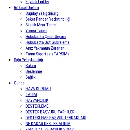
Faydalı Linkler
Bitkisel Üretim
Buğday Yetiştiriciliği
Şeker Pancarı Yetiştiriciliği
Silajlık Mısır Tarımı
Yonca Tarımı
Hububatta Çeşit Seçimi
Hububatta Üst Gübreleme
Anız Yakmanın Zararları
Tarım Sigortası (TARSİM)
Sığır Yetiştiriciliği
Bakım
Beslenme
Sağlık
Güncel
HAVA DURUMU
TARIM
HAYVANCILIK
DESTEKLEME
DESTEK BAŞVURU TARİHLERİ
DESTEKLEME BAŞVURU EVRAKLARI
NE KADAR DESTEK ALIRIM
ZİRAİ İLAÇ VE BAYİLİK SINAVI