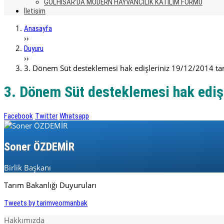
GÖLHİSAR’DA MODERN HAYVANCILIK KATILIM FORMU
İletişim
Anasayfa
››
Duyuru
››
3. Dönem Süt desteklemesi hak edişleriniz 19/12/2014 tarih
3. Dönem Süt desteklemesi hak edişle
Facebook
Twitter
Whatsapp
Soner ÖZDEMİR
Birlik Başkanı
Tarım Bakanlığı Duyuruları
Tweets by tarimveormanbak
Hakkımızda